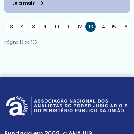
Leia mais
8
9
10
11
12
13
14
15
16
Página 13 de 135
Fundada em 2008, a ANAJUS