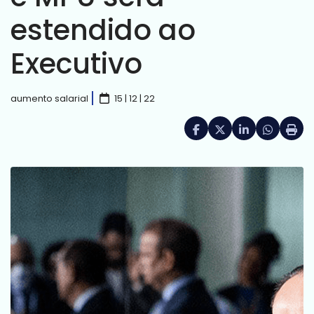
estendido ao
Executivo
aumento salarial
15 | 12 | 22
Facebook
X (formerly Twitte
LinkedIn
HELIX_UL
Impri