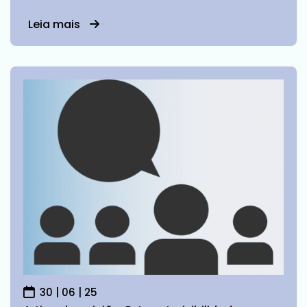
carreiras que eles mesmos utilizam como
critério para justificar esse pleito: Câmara
Leia mais
dos Deputados e Senado Federal
30 | 06 | 25