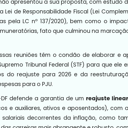
z, não apresentou a sua proposta, com estudo
a Lei de Responsabilidade Fiscal (Lei Comple
as pela LC nº 137/2020), bem como o impac
emuneratórias, fato que culminou na marcação
ssas reuniões têm o condão de elaborar e 
 Supremo Tribunal Federal (STF) para que ele
os do reajuste para 2026 e da reestruturaçã
espesas para o PJU.
-DF defende a garantia de um
reajuste linea
icos e auxiliares, ativos e aposentados), com 
 salariais decorrentes da inflação, como 
das carreiras mais abrangente e robusto, com 