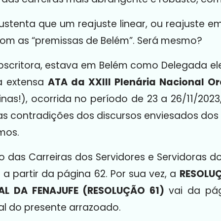
ustenta que um reajuste linear, ou reajuste e
com as “premissas de Belém”. Será mesmo?
ubscritora, estava em Belém como Delegada elei
a extensa
ATA da XXIII Plenária
Nacional Or
nas!), ocorrida no período de 23 a 26/11/2023
 as contradições dos discursos enviesados dos 
mos.
o das Carreiras dos Servidores e Servidoras do
, a partir da página 62. Por sua vez, a
RESOLUÇ
NAL
DA FENAJUFE (RESOLUÇÃO 61)
vai da pág
l do presente arrazoado.