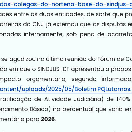
o-dos-colegas-do-nortena-base-do-sindjus-d
es entre as duas entidades, de sorte que pr
reiras do CNJ já externou que as disputas e
onadas internamente, sob pena de acarreta
se agudizou na última reunião do Fórum de Car
ião em que o SINDJUS-DF apresentou a propost
impacto orçamentário, segundo informa
pcontent/uploads/2025/05/Boletim.PQLutamos.
tificação de Atividade Judiciária) de 140
Vencimento Básico) no percentual que varia en
amentária para
2026
.