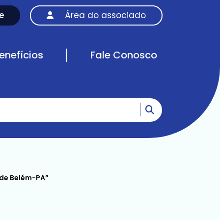
e
Área do associado
enefícios
Fale Conosco
Ir para o resultad
 de Belém-PA”