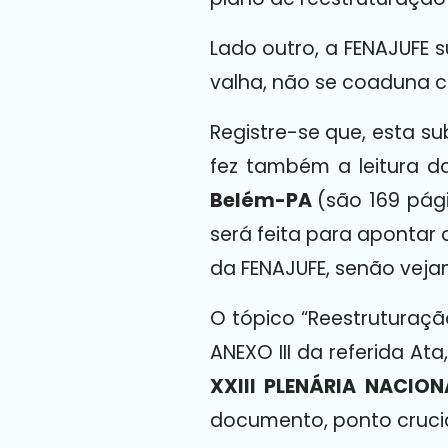
Lado outro, a FENAJUFE s
valha, não se coaduna 
Registre-se que, esta s
fez também a leitura d
Belém-PA
(são 169 pági
será feita para apontar
da FENAJUFE, senão veja
O tópico “Reestruturaçã
ANEXO III da referida Ata
XXIII PLENÁRIA NACIO
documento, ponto crucia