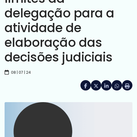
delegação para a
atividade de
elaboração das
decisões judiciais
08 | 07 | 24
Facebook
X (formerly Twitte
LinkedIn
HELIX_UL
Impri