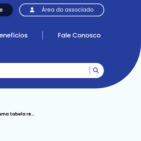
e
Área do associado
enefícios
Fale Conosco
Ir para o resultad
 Câmara dos Deputados e Senado Federal