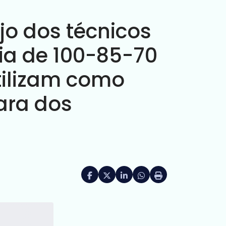
ejo dos técnicos
ia de 100-85-70
tilizam como
mara dos
Facebook
X (formerly Twitter)
LinkedIn
HELIX_ULTIMATE_SHA
Imprimir matéria