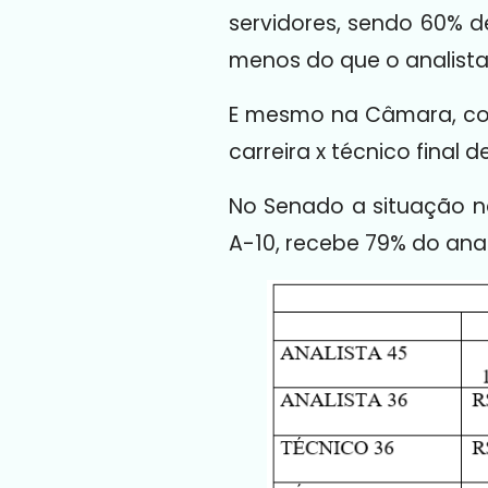
servidores, sendo 60% d
menos do que o analist
E mesmo na Câmara, com 
carreira x técnico final 
No Senado a situação nã
A-10, recebe 79% do anali