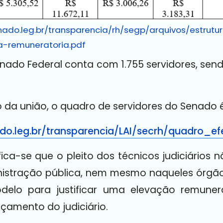
nado.leg.br/transparencia/rh/segp/arquivos/estrutu
a-remuneratoria.pdf
nado Federal conta com 1.755 servidores, sendo
 da união, o quadro de servidores do Senado 
do.leg.br/transparencia/LAI/secrh/quadro_efe
fica-se que o pleito dos técnicos judiciários
stração pública, nem mesmo naqueles órgãos
delo para justificar uma elevação remune
çamento do judiciário.