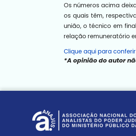
Os números acima deix
os quais têm, respectiv
união, o técnico em fina
relação remuneratório e
Clique aqui para confer
*A opinião do autor nã