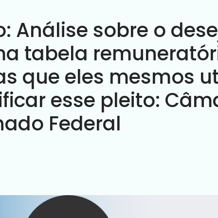
o: Análise sobre o des
uma tabela remuneratór
iras que eles mesmos u
tificar esse pleito: Câ
nado Federal