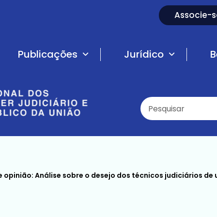
Associe-s
Publicações
Jurídico
B
se sobre o desejo dos técnicos judiciários de uma tabela remuneratória de 100-85-70 à luz das carreiras que eles mesmos utilizam como critério para justificar esse pleito: