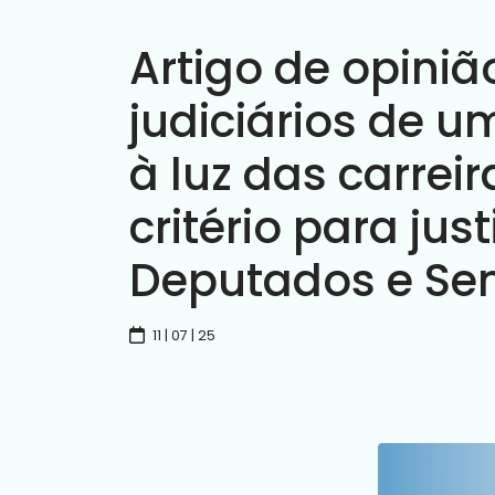
Artigo de opiniã
judiciários de 
à luz das carre
critério para jus
Deputados e Se
11 | 07 | 25