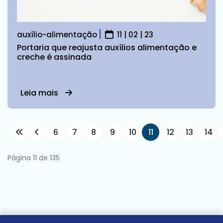
auxílio-alimentação
11 | 02 | 23
Portaria que reajusta auxílios alimentação e
creche é assinada
Leia mais
6
7
8
9
10
11
12
13
14
Página 11 de 135