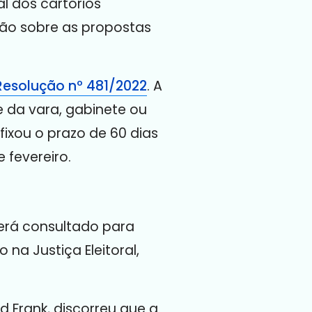
l dos cartórios
nião sobre as propostas
Resolução nº 481/2022
. A
 da vara, gabinete ou
fixou o prazo de 60 dias
 fevereiro.
será consultado para
 na Justiça Eleitoral,
 Frank, discorreu que a