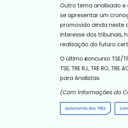
Outro tema analisado e 
se apresentar um cronog
promovido ainda neste a
interesse dos tribunais,
realização do futuro cer
O último
c
oncurso TSE/TR
TSE
,
TRE RJ, TRE RO, TRE 
para Analistas.
(Com informações do CO
autonomia dos TREs
con