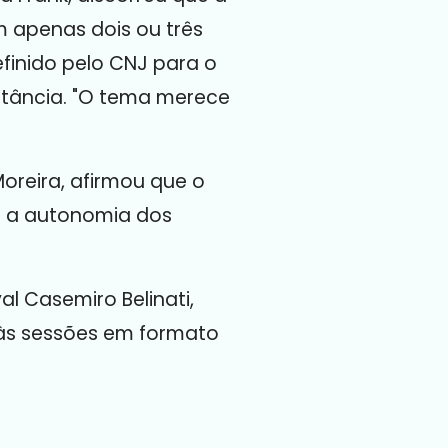
om apenas dois ou três
efinido pelo CNJ para o
istância. "O tema merece
 Moreira, afirmou que o
a
a
autonomia
dos
 Casemiro Belinati,
 às sessões em formato