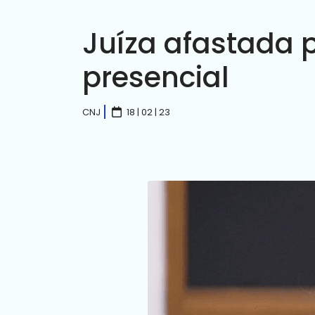
Juíza afastada 
presencial
CNJ
18 | 02 | 23