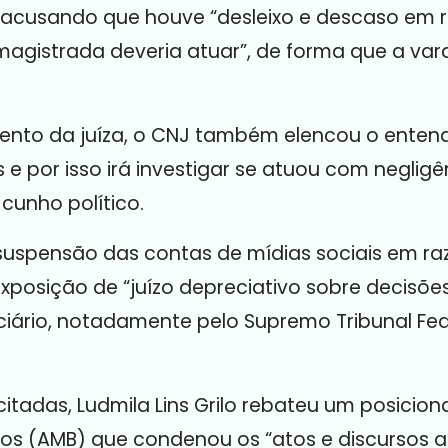
 acusando que houve “desleixo e descaso em re
 magistrada deveria atuar”, de forma que a va
amento da juíza, o CNJ também elencou o enten
s e por isso irá investigar se atuou com neglig
cunho político.
 a suspensão das contas de mídias sociais em 
xposição de “juízo depreciativo sobre decisõe
iário, notadamente pelo Supremo Tribunal Fede
itadas, Ludmila Lins Grilo rebateu um posici
ros (AMB) que condenou os “atos e discursos au