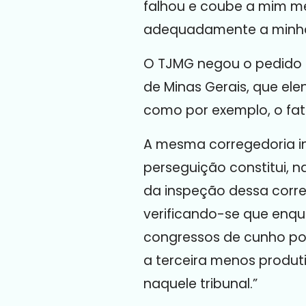
falhou e coube a mim m
adequadamente a minha 
O TJMG negou o pedido d
de Minas Gerais, que el
como por exemplo, o fat
A mesma corregedoria i
perseguição constitui, n
da inspeção dessa corre
verificando-se que enqua
congressos de cunho polí
a terceira menos produt
naquele tribunal.”