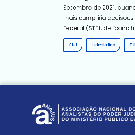
Setembro de 2021, quando
mais cumpriria decisões 
Federal (STF), de “cana
CNJ
ludmila lins
T