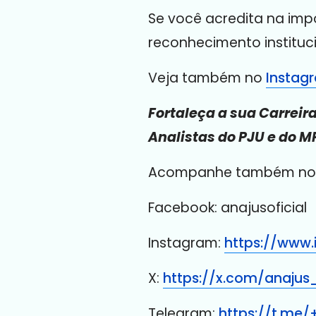
Se você acredita na impo
reconhecimento instituc
Veja também no
Instag
Fortaleça a sua Carreir
Analistas do PJU e do M
Acompanhe também nossa
Facebook: anajusoficial
Instagram:
https://www.
X:
https://x.com/anajus_
Telegram:
https://t.me