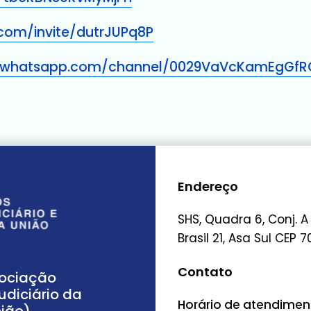
.com/invite/dutrJUPq8P
.whatsapp.com/channel/0029VaVcKamEgGfR
Endereço
SHS, Quadra 6, Conj. A
Brasil 21, Asa Sul CEP 7
Contato
sociação
udiciário da
Horário de atendimento