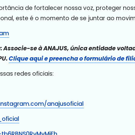
rtância de fortalecer nossa voz, proteger nosso
ional, este é o momento de se juntar ao movi
ram
a: Associe-se à ANAJUS, única entidade volta
PU.
Clique aqui e preencha o formulário de fili
s redes oficiais:
instagram.com/anajusoficial
oficial
/+tb6RBNS0RvMyMjFh