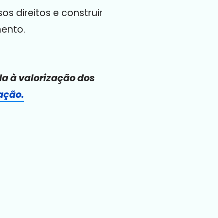
s direitos e construir
mento.
da à valorização dos
ação.