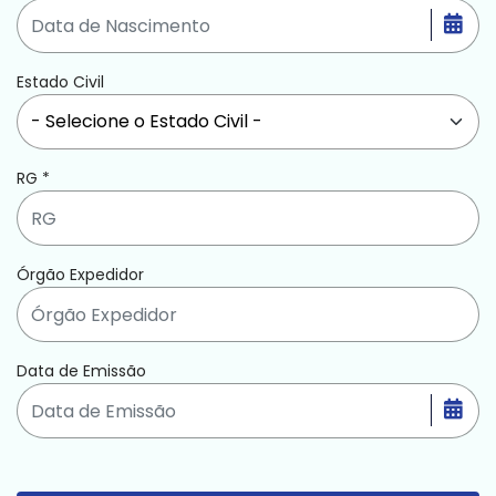
Abri
Estado Civil
RG
*
Órgão Expedidor
Data de Emissão
Abri