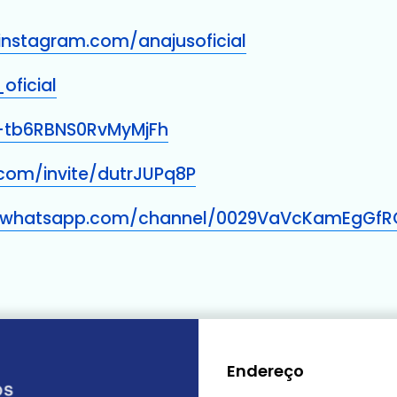
instagram.com/anajusoficial
oficial
/+tb6RBNS0RvMyMjFh
.com/invite/dutrJUPq8P
.whatsapp.com/channel/0029VaVcKamEgGfR
Endereço