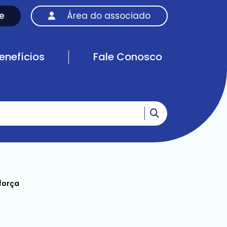
e
Área do associado
enefícios
Fale Conosco
Ir para o resultad
força