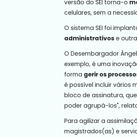
versão do SEI torna-o
ma
celulares, sem a necessi
O sistema SEI foi impla
administrativos
e outra
O Desembargador Ângelo 
exemplo, é uma inovação
forma
gerir os processo
é possível incluir vári
bloco de assinatura, que
poder agrupá-los", relata
Para agilizar a assimil
magistrados(as) e servid