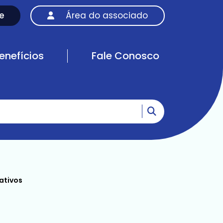
e
Área do associado
enefícios
Fale Conosco
Ir para o resultad
ativos