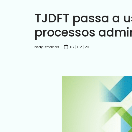
TJDFT passa a u
processos admin
magistrados
07 | 02 | 23