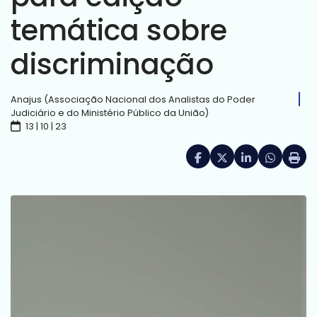
temática sobre
discriminação
Anajus (Associação Nacional dos Analistas do Poder
Judiciário e do Ministério Público da União)
13 | 10 | 23
Facebook
X (formerly Twitte
LinkedIn
HELIX_UL
Impri