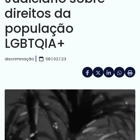
direitos da
população
LGBTQIA+
discriminação
08 | 02 | 23
Facebook
X (formerly Twitte
LinkedIn
HELIX_UL
Impri