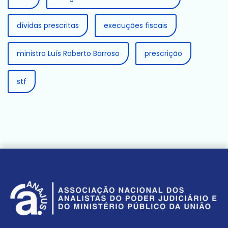
dívidas prescritas
execuções fiscais
ministro Luís Roberto Barroso
prescrição
stf