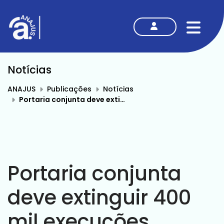
MENU
Notícias
ANAJUS
Publicações
Notícias
Portaria conjunta deve extinguir 400 mil execuções judiciais por prescrição das dívidas
Portaria conjunta
deve extinguir 400
mil execuções