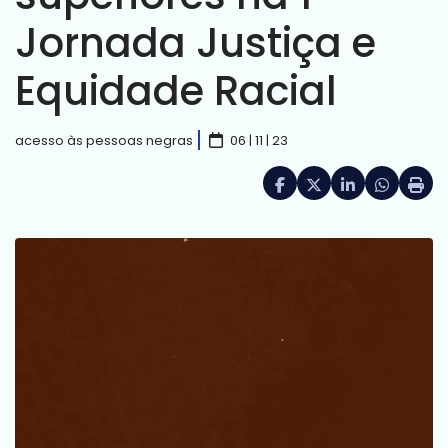
Jornada Justiça e
Equidade Racial
acesso às pessoas negras
06 | 11 | 23
Facebook
X (formerly Twitte
LinkedIn
HELIX_UL
Impri