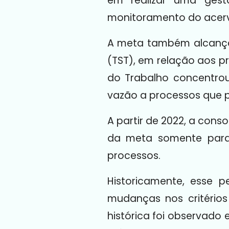
em realizar uma gest
monitoramento do acerv
A meta também alcançava
(TST), em relação aos pr
do Trabalho concentrou
vazão a processos que 
A partir de 2022, a cons
da meta somente para
processos.
Historicamente, esse 
mudanças nos critério
histórica foi observado