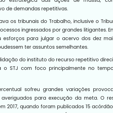
ão estratégica das ações de massa, co
o de demandas repetitivas.
 os tribunais do Trabalho, inclusive o Tribu
ocessos ingressados por grandes litigantes. Ent
 esforços para julgar o acervo dos dez maior
pudessem ter assuntos semelhantes.
olidação do instituto do recurso repetitivo dir
 o STJ com foco principalmente no tempo
percentual sofreu grandes variações provoc
s averiguados para execução da meta. O res
 em 2017, quando foram publicados 15 acórdã