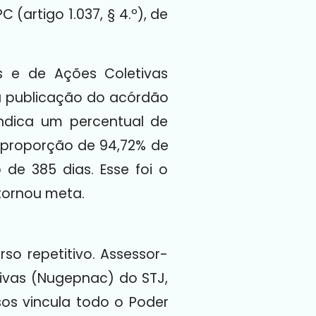
(artigo 1.037, § 4.º), de
s e de Ações Coletivas
à publicação do acórdão
indica um percentual de
 proporção de 94,72% de
e 385 dias. Esse foi o
 tornou meta.
so repetitivo. Assessor-
ivas (Nugepnac) do STJ,
os vincula todo o Poder