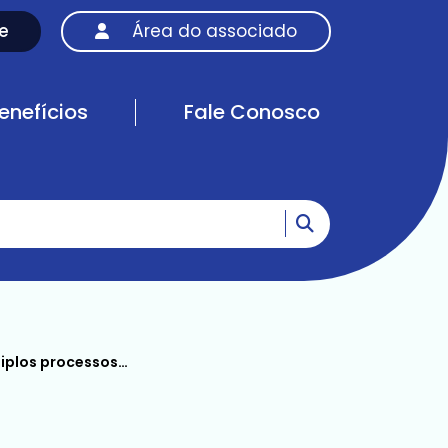
e
Área do associado
enefícios
Fale Conosco
Ir para o resultad
ssos com mesmo tema