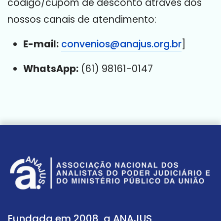
código/cupom de desconto através dos
nossos canais de atendimento:
E-mail:
convenios@anajus.org.br
]
WhatsApp:
(61) 98161-0147
Fundada em 2008, a ANAJUS