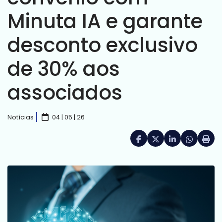
Minuta IA e garante
desconto exclusivo
de 30% aos
associados
Notícias
04 | 05 | 26
Facebook
X (formerly Twitte
LinkedIn
HELIX_UL
Impri