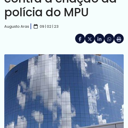
polícia do MPU
Augusto Aras
09 | 02 | 23
Facebook
X (formerly Twitte
LinkedIn
HELIX_UL
Impri