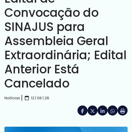
Convocação do
SINAJUS para
Assembleia Geral
Extraordinária; Edital
Anterior Está
Cancelado
Notícias
12 | 06 | 26
Facebook
X (formerly Twitte
LinkedIn
HELIX_UL
Impri