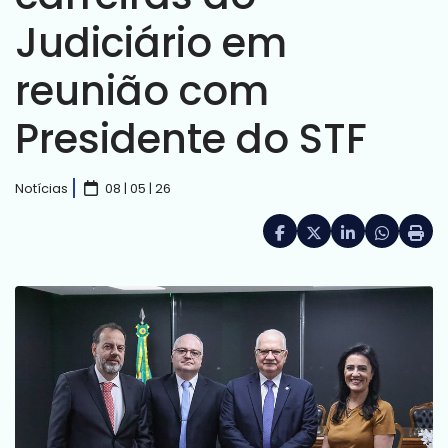
Judiciário em
reunião com
Presidente do STF
Notícias
08 | 05 | 26
Facebook
X (formerly Twitte
LinkedIn
HELIX_UL
Impri