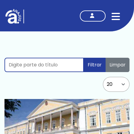
MENU
Digite parte do título
Filtrar
Limpar
Mostrar #