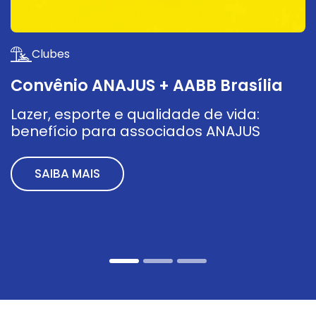
Clubes
Convênio ANAJUS + AABB Brasília
C
B
Lazer, esporte e qualidade de vida:
A
benefício para associados ANAJUS
U
l
SAIBA MAIS
e